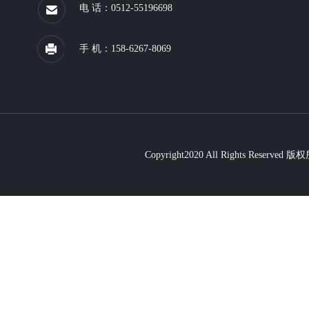
电 话：0512-55196698
手 机：158-6267-8069
Copyright2020 All Rights R