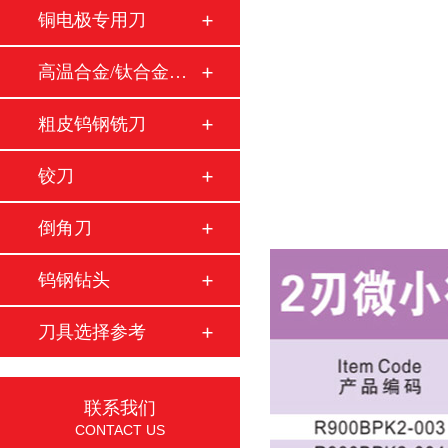
铜电极专用刀
高温合金/钛合金铣…
粗皮钨钢铣刀
铰刀
倒角刀
钨钢钻头
刀具选择参考
联系我们
CONTACT US