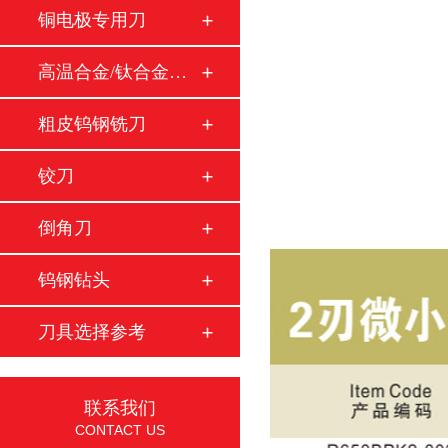
铜电极专用刀
高温合金/钛合金铣…
粗皮钨钢铣刀
铰刀
倒角刀
钨钢钻头
刀具选择参考
联系我们
CONTACT US