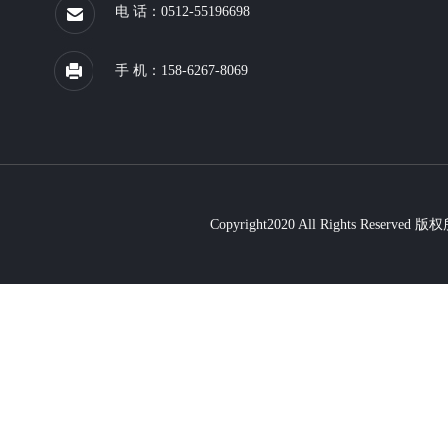
电 话：0512-55196698
手 机：158-6267-8069
Copyright2020 All Rights R